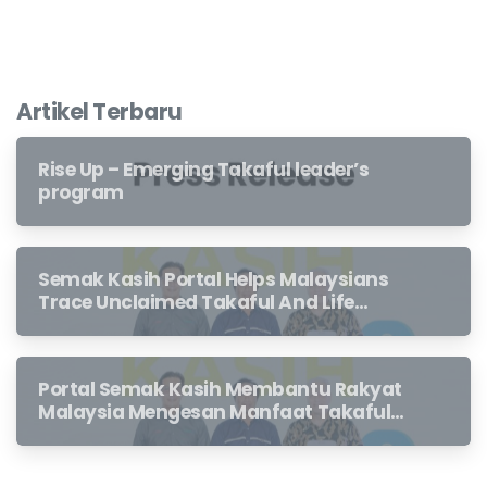
Artikel Terbaru
Rise Up – Emerging Takaful leader’s
program
Semak Kasih Portal Helps Malaysians
Trace Unclaimed Takaful And Life
Insurance Benefits Left Behind By
Loved Ones
Portal Semak Kasih Membantu Rakyat
Malaysia Mengesan Manfaat Takaful
Dan Insurans Hayat Yang Belum
Dituntut Oleh Waris