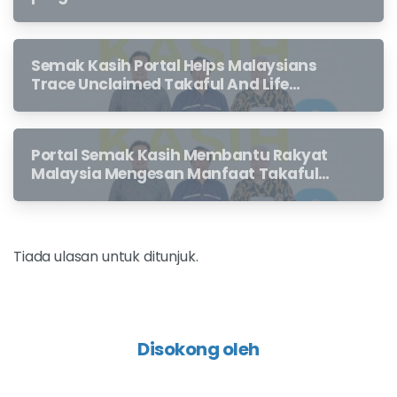
Semak Kasih Portal Helps Malaysians
Trace Unclaimed Takaful And Life
Insurance Benefits Left Behind By
Loved Ones
Portal Semak Kasih Membantu Rakyat
Malaysia Mengesan Manfaat Takaful
Dan Insurans Hayat Yang Belum
Dituntut Oleh Waris
Tiada ulasan untuk ditunjuk.
Disokong oleh