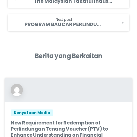
The Malaysian Takaful Industry Provides Employment Opportunities Amidst Pandemic Challenges, Shows Strong Performance in the First Half of 2021.
Next post
PROGRAM BAUCAR PERLINDUNGAN TENANG Industri Insurans dan Takaful Menggesa Penerima Bantuan Prihatin Rakyat 2021 Yang Layak Menebus Baucar Perlindungan Tenang Bernilai RM50 sebelum 31 Disember 2021
Berita yang Berkaitan
Kenyataan Media
New Requirement for Redemption of
Perlindungan Tenang Voucher (PTV) to
Enhance Understanding on Financial