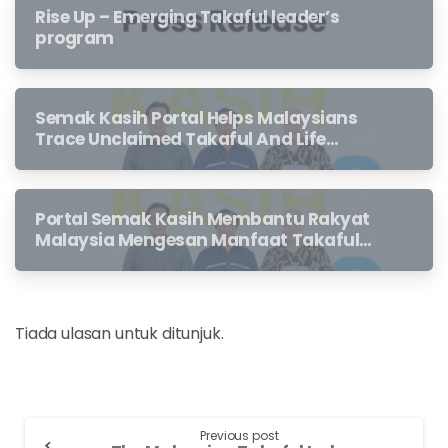
Rise Up – Emerging Takaful leader’s
program
Semak Kasih Portal Helps Malaysians
Trace Unclaimed Takaful And Life
Insurance Benefits Left Behind By
Loved Ones
Portal Semak Kasih Membantu Rakyat
Malaysia Mengesan Manfaat Takaful
Dan Insurans Hayat Yang Belum
Dituntut Oleh Waris
Tiada ulasan untuk ditunjuk.
Previous post