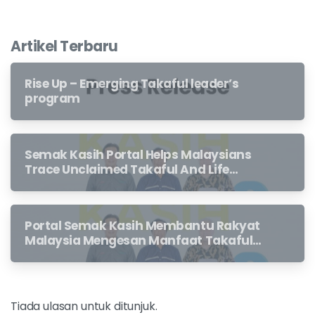
Artikel Terbaru
Rise Up – Emerging Takaful leader’s
program
Semak Kasih Portal Helps Malaysians
Trace Unclaimed Takaful And Life
Insurance Benefits Left Behind By
Loved Ones
Portal Semak Kasih Membantu Rakyat
Malaysia Mengesan Manfaat Takaful
Dan Insurans Hayat Yang Belum
Dituntut Oleh Waris
Tiada ulasan untuk ditunjuk.