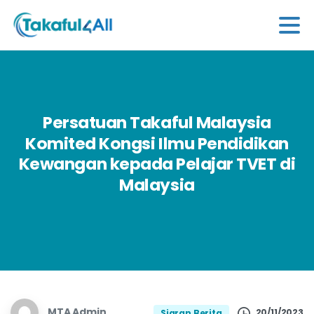
Persatuan
Takaful
Malaysia
Komited
Kongsi
Ilmu
Pendidikan
Kewangan
kepada
Pelajar
TVET
di
Malaysia
MTA Admin
20/11/2023
Siaran Berita