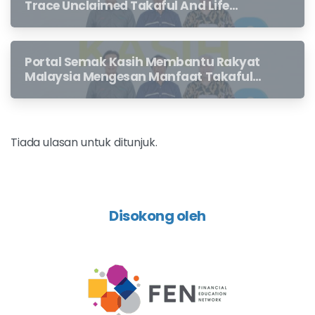
Trace Unclaimed Takaful And Life
Insurance Benefits Left Behind By
Loved Ones
Portal Semak Kasih Membantu Rakyat
Malaysia Mengesan Manfaat Takaful
Dan Insurans Hayat Yang Belum
Dituntut Oleh Waris
Tiada ulasan untuk ditunjuk.
Disokong oleh